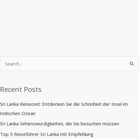
S
e
a
Recent Posts
r
c
Sri Lanka Reisezeit: Entdecken Sie die Schönheit der Insel im
h
Indischen Ozean
f
Sri Lanka Sehenswürdigkeiten, die Sie besuchen müssen
o
Top 5 Reiseführer Sri Lanka mit Empfehlung