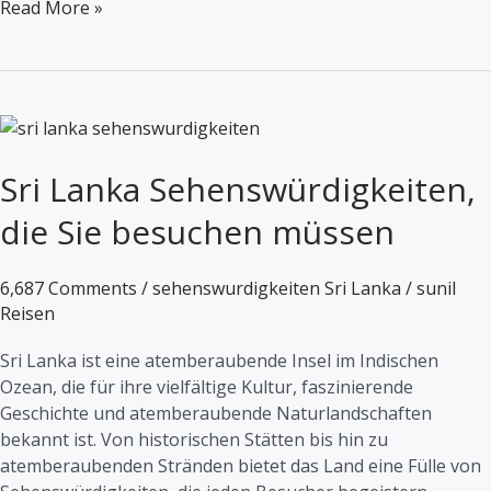
Read More »
Sri
Lanka
Sri Lanka Sehenswürdigkeiten,
Sehenswürdigkeiten,
die
die Sie besuchen müssen
Sie
besuchen
müssen
6,687 Comments
/
sehenswurdigkeiten Sri Lanka
/
sunil
Reisen
Sri Lanka ist eine atemberaubende Insel im Indischen
Ozean, die für ihre vielfältige Kultur, faszinierende
Geschichte und atemberaubende Naturlandschaften
bekannt ist. Von historischen Stätten bis hin zu
atemberaubenden Stränden bietet das Land eine Fülle von