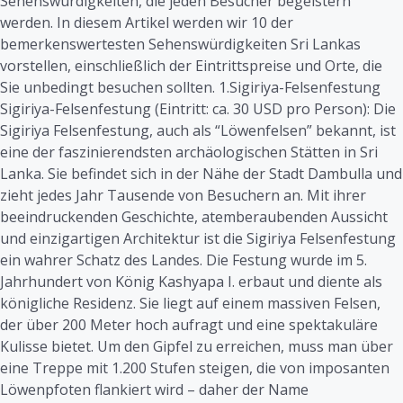
Sehenswürdigkeiten, die jeden Besucher begeistern
werden. In diesem Artikel werden wir 10 der
bemerkenswertesten Sehenswürdigkeiten Sri Lankas
vorstellen, einschließlich der Eintrittspreise und Orte, die
Sie unbedingt besuchen sollten. 1.Sigiriya-Felsenfestung
Sigiriya-Felsenfestung (Eintritt: ca. 30 USD pro Person): Die
Sigiriya Felsenfestung, auch als “Löwenfelsen” bekannt, ist
eine der faszinierendsten archäologischen Stätten in Sri
Lanka. Sie befindet sich in der Nähe der Stadt Dambulla und
zieht jedes Jahr Tausende von Besuchern an. Mit ihrer
beeindruckenden Geschichte, atemberaubenden Aussicht
und einzigartigen Architektur ist die Sigiriya Felsenfestung
ein wahrer Schatz des Landes. Die Festung wurde im 5.
Jahrhundert von König Kashyapa I. erbaut und diente als
königliche Residenz. Sie liegt auf einem massiven Felsen,
der über 200 Meter hoch aufragt und eine spektakuläre
Kulisse bietet. Um den Gipfel zu erreichen, muss man über
eine Treppe mit 1.200 Stufen steigen, die von imposanten
Löwenpfoten flankiert wird – daher der Name