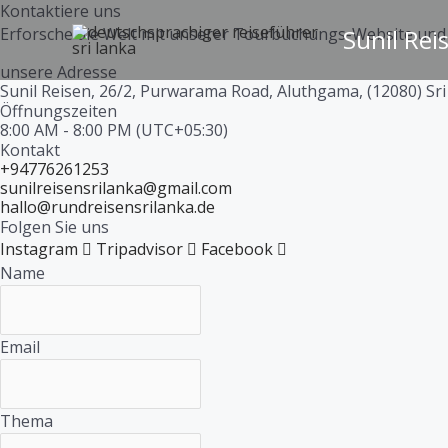
Skip
Kontaktiere uns
Erforsche die Welt mit unserer Tourbuchungs-Website und 
Sunil Rei
to
content
unsere Adresse
Sunil Reisen, 26/2, Purwarama Road, Aluthgama, (12080) Sr
Öffnungszeiten
8:00 AM - 8:00 PM (UTC+05:30)
Kontakt
+94776261253
sunilreisensrilanka@gmail.com
hallo@rundreisensrilanka.de
Folgen Sie uns
Instagram
Tripadvisor
Facebook
Name
Email
Thema