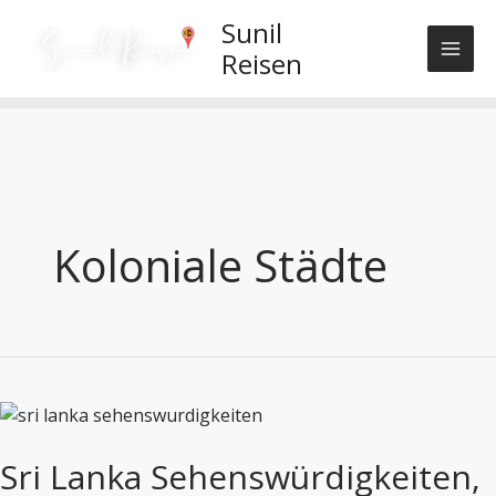
Skip
Sunil
to
Reisen
content
Koloniale Städte
Sri
Lanka
Sri Lanka Sehenswürdigkeiten,
Sehenswürdigkeiten,
die