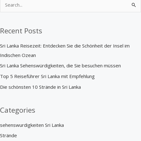
S
e
a
Recent Posts
r
c
Sri Lanka Reisezeit: Entdecken Sie die Schönheit der Insel im
h
Indischen Ozean
f
Sri Lanka Sehenswürdigkeiten, die Sie besuchen müssen
o
Top 5 Reiseführer Sri Lanka mit Empfehlung
r
Die schönsten 10 Strände in Sri Lanka
:
Categories
sehenswurdigkeiten Sri Lanka
Strände