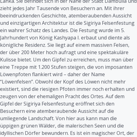
Lanka. Sie befindet sich in der Nähe der Stadt Dambulla und
zieht jedes Jahr Tausende von Besuchern an. Mit ihrer
beeindruckenden Geschichte, atemberaubenden Aussicht
und einzigartigen Architektur ist die Sigiriya Felsenfestung
ein wahrer Schatz des Landes. Die Festung wurde im 5.
Jahrhundert von König Kashyapa I. erbaut und diente als
königliche Residenz. Sie liegt auf einem massiven Felsen,
der über 200 Meter hoch aufragt und eine spektakuläre
Kulisse bietet. Um den Gipfel zu erreichen, muss man über
eine Treppe mit 1.200 Stufen steigen, die von imposanten
Löwenpfoten flankiert wird – daher der Name
“Löwenfelsen”. Obwohl der Kopf des Löwen nicht mehr
existiert, sind die riesigen Pfoten immer noch erhalten und
zeugen von der ehemaligen Pracht des Ortes. Auf dem
Gipfel der Sigiriya Felsenfestung eröffnet sich den
Besuchern eine atemberaubende Aussicht auf die
umliegende Landschaft. Von hier aus kann man die
üppigen grünen Wälder, die malerischen Seen und die
idyllischen Dörfer bewundern. Es ist ein magischer Ort, der