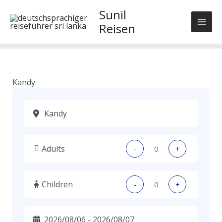
Skip
Sunil
to
Reisen
content
Kandy
Adults
-
+
Children
-
+