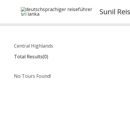
Skip
Sunil Rei
to
content
Central Highlands
Total Results
(
0
)
No Tours Found!