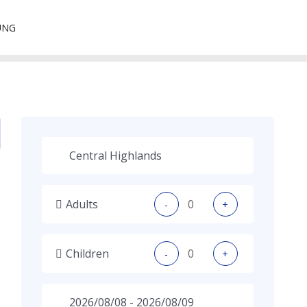
MEINE GÄSTE
UNG
Adults
-
+
Children
-
+