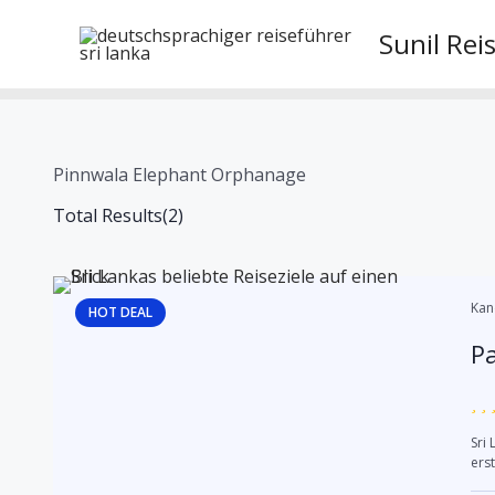
Skip
Sunil Rei
to
content
Pinnwala Elephant Orphanage
Total Results
(
2
)
Kan
HOT DEAL
Pa
Sri
erst