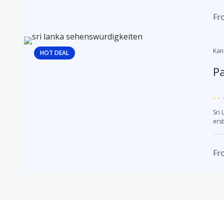
Fr
Kan
HOT DEAL
Pa
Sri
erst
Fr