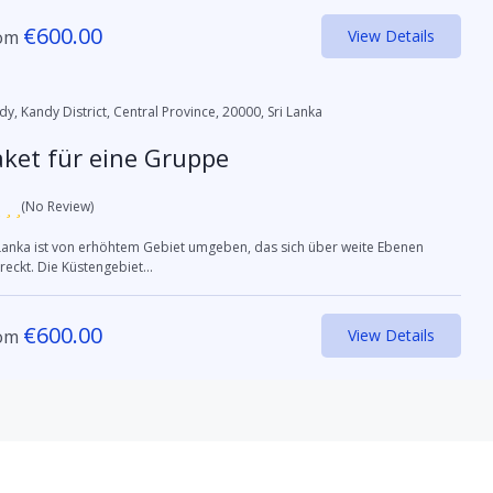
€
600.00
om
View Details
dy, Kandy District, Central Province, 20000, Sri Lanka
ket für eine Gruppe
(No Review)
 Lanka ist von erhöhtem Gebiet umgeben, das sich über weite Ebenen
reckt. Die Küstengebiet...
€
600.00
om
View Details