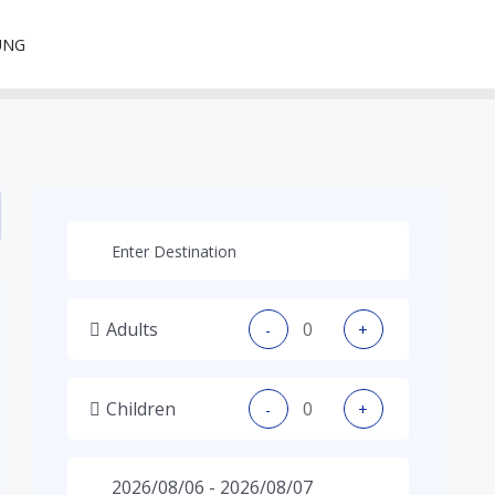
MEINE GÄSTE
UNG
Adults
-
+
Children
-
+