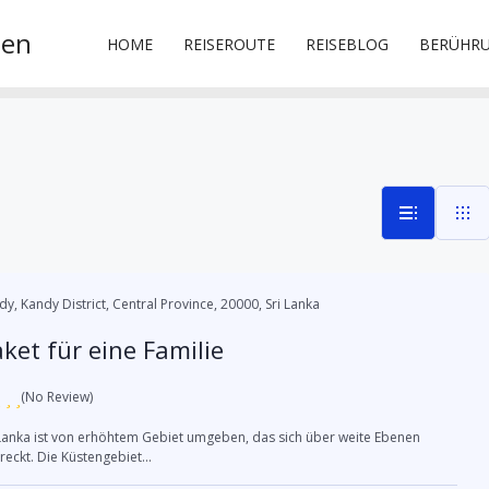
sen
HOME
REISEROUTE
REISEBLOG
BERÜHR
dy, Kandy District, Central Province, 20000, Sri Lanka
ket für eine Familie
(No Review)
 Lanka ist von erhöhtem Gebiet umgeben, das sich über weite Ebenen
reckt. Die Küstengebiet...