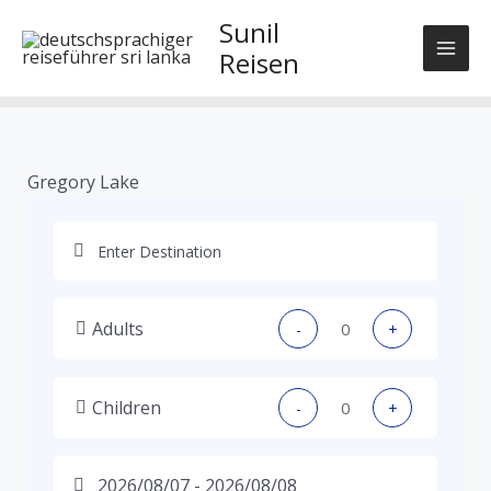
Skip
Sunil
to
Reisen
content
Gregory Lake
Adults
-
+
Children
-
+