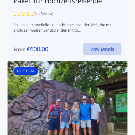
Paket für Hochzeitsreisende
(No Review)
Sri Lanka ist zweifellos die schönste Insel der Welt, die mit
endlosen weißen Sandstränden mit to...
€
600.00
From
View Details
HOT DEAL