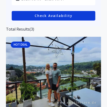
Check Availability
Total Results
(
3
)
HOT DEAL