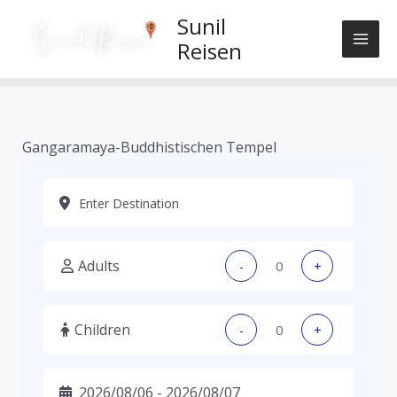
Skip
Sunil
to
Reisen
content
Gangaramaya-Buddhistischen Tempel
Adults
-
+
Children
-
+