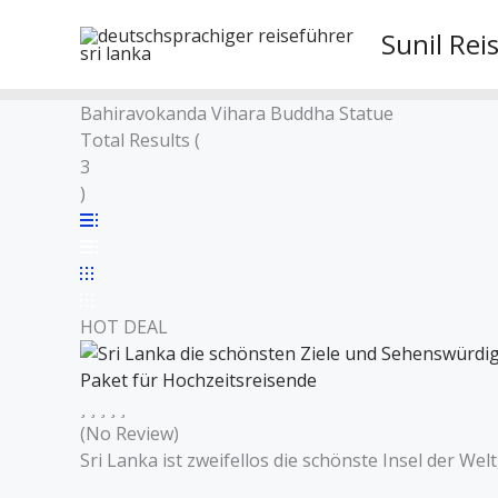
Skip
Sunil Rei
to
content
Bahiravokanda Vihara Buddha Statue
Total Results
(
3
)
HOT DEAL
Paket für Hochzeitsreisende
(No Review)
Sri Lanka ist zweifellos die schönste Insel der Wel